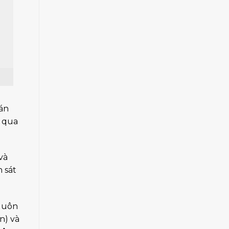
hán
n qua
và
n sát
 luôn
n) và