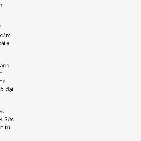
n
i
ộ cảm
ải e
oàng
n
ghế
i đại
ểu
i. Sức
n từ