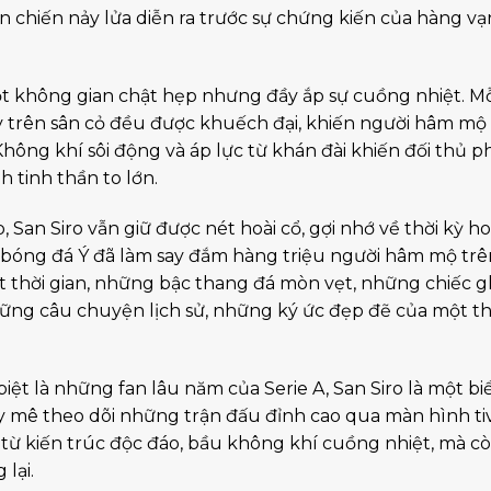
ận chiến nảy lửa diễn ra trước sự chứng kiến của hàng vạ
ột không gian chật hẹp nhưng đầy ắp sự cuồng nhiệt. Mỗ
hạy trên sân cỏ đều được khuếch đại, khiến người hâm m
hông khí sôi động và áp lực từ khán đài khiến đối thủ ph
 tinh thần to lớn.
, San Siro vẫn giữ được nét hoài cổ, gợi nhớ về thời kỳ h
i bóng đá Ý đã làm say đắm hàng triệu người hâm mộ trê
ết thời gian, những bậc thang đá mòn vẹt, những chiếc 
ững câu chuyện lịch sử, những ký ức đẹp đẽ của một thờ
ệt là những fan lâu năm của Serie A, San Siro là một bi
ay mê theo dõi những trận đấu đỉnh cao qua màn hình tiv
từ kiến trúc độc đáo, bầu không khí cuồng nhiệt, mà cò
lại.