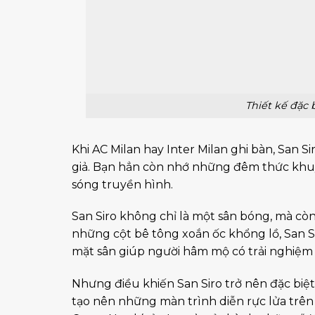
Thiết kế đặc 
Khi AC Milan hay Inter Milan ghi bàn, San 
giả. Bạn hẳn còn nhớ những đêm thức khuy
sóng truyền hình.
San Siro không chỉ là một sân bóng, mà còn
những cột bê tông xoắn ốc khổng lồ, San Sir
mặt sân giúp người hâm mộ có trải nghiệm 
Nhưng điều khiến San Siro trở nên đặc biệ
tạo nên những màn trình diễn rực lửa trên 