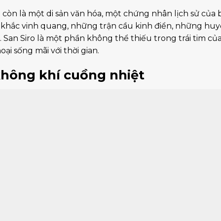
 còn là một di sản văn hóa, một chứng nhân lịch sử của
 khắc vinh quang, những trận cầu kinh điển, những hu
 San Siro là một phần không thể thiếu trong trái tim củ
i sống mãi với thời gian.
 không khí cuồng nhiệt