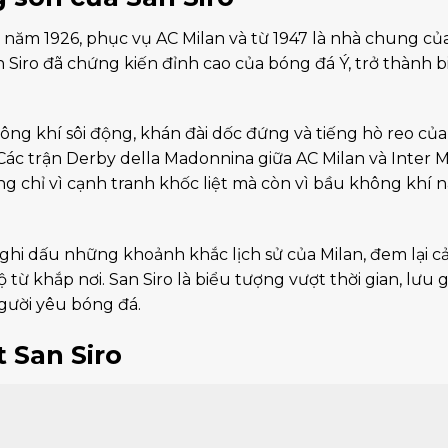
đời năm 1926, phục vụ AC Milan và từ 1947 là nhà chung củ
n Siro đã chứng kiến đỉnh cao của bóng đá Ý, trở thành b
ng khí sôi động, khán đài dốc đứng và tiếng hò reo của
 Các trận Derby della Madonnina giữa AC Milan và Inter M
 chỉ vì cạnh tranh khốc liệt mà còn vì bầu không khí 
 ghi dấu những khoảnh khắc lịch sử của Milan, đem lại 
ừ khắp nơi. San Siro là biểu tượng vượt thời gian, lưu g
người yêu bóng đá.
 San Siro