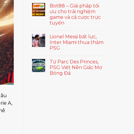
Bot88 – Giải pháp tối
ưu cho trải nghiệm
game và cá cược trực
tuyến
Lionel Messi bất lực,
Inter Miami thua thảm
PSG
Từ Parc Des Princes,
PSG Viết Nên Giấc Mơ
Bóng Đá
lâu
rie A,
 mê