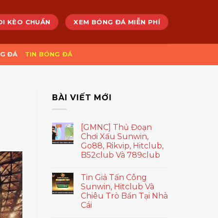
OI KÈO CHUẨN
XEM BÓNG ĐÁ MIỄN PHÍ
NG ĐÁ
TIN BÓNG ĐÁ
BÀI VIẾT MỚI
[GMNC] Thủ Đoạn
Chơi Xấu Sunwin,
Go88, Rikvip, Hitclub,
B52club Và 789club
Tin Giả Tấn Công
Sunwin, Hitclub Và
Chiêu Trò Bẩn Tại Nhà
Cái