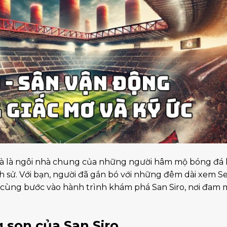
mà là ngôi nhà chung của những người hâm mộ bóng đá 
ịch sử. Với bạn, người đã gắn bó với những đêm dài xem Se
ãy cùng bước vào hành trình khám phá San Siro, nơi đam
 son của San Siro