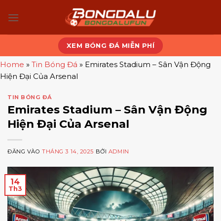
Bỏ
qua
nội
dung
XEM BÓNG ĐÁ MIỄN PHÍ
Home
»
Tin Bóng Đá
»
Emirates Stadium – Sân Vận Động
Hiện Đại Của Arsenal
TIN BÓNG ĐÁ
Emirates Stadium – Sân Vận Động
Hiện Đại Của Arsenal
ĐĂNG VÀO
THÁNG 3 14, 2025
BỞI
ADMIN
14
Th3