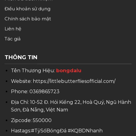
Điều khoản sử dụng
Chính sách bảo mật
Liên hệ
Tác giả
THÔNG TIN
Tên Thương Hiệu:
bongdalu
Website: https://littlebutterfliesofficial.com/
Phone: 0369865723
Địa Chỉ: 10-52 Đ. Hói Kiểng 22, Hoà Quý, Ngũ Hành
Sơn, Đà Nẵng, Việt Nam
Zipcode: 550000
Hastags:#TỷSốBóngĐá #KQBDNhanh