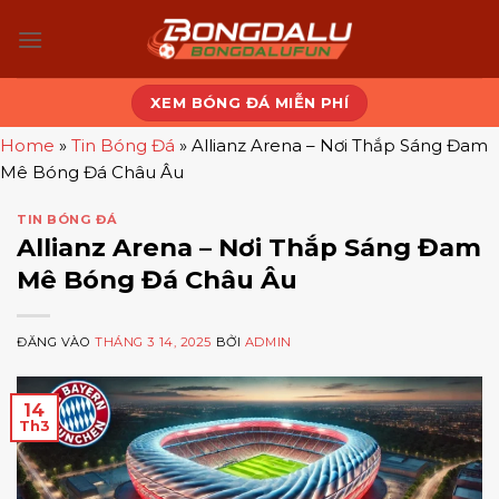
Bỏ
qua
nội
dung
XEM BÓNG ĐÁ MIỄN PHÍ
Home
»
Tin Bóng Đá
»
Allianz Arena – Nơi Thắp Sáng Đam
Mê Bóng Đá Châu Âu
TIN BÓNG ĐÁ
Allianz Arena – Nơi Thắp Sáng Đam
Mê Bóng Đá Châu Âu
ĐĂNG VÀO
THÁNG 3 14, 2025
BỞI
ADMIN
14
Th3