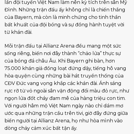
lần đội tuyển Việt Nam làm nên kỳ tích trên sân Mỹ
Đình. Những trận đấu ấy không chỉ là chiến thắng
của Bayern, mà còn là minh chứng cho tinh thần
bất khuất của đội bóng và sự đồng hành tuyệt vời
từ khán đài.
Mỗi trận đấu tại Allianz Arena đều mang một sức
sống riêng, biến nơi đây thành “chảo lửa” thực sự
của bóng đá châu Âu. Khi Bayern ghi bàn, hơn
75.000 khán giả đồng loạt đứng dậy, tiếng hô vang
hòa quyện cùng những bài hát truyền thống của
CĐV Đức vang vọng khắp các khán đài. Ánh sáng
rực rỡ từ vỏ ngoài sân vận động đổi màu đỏ rực, như
ngọn lửa đốt cháy đam mê của hàng triệu con tim.
Với người hâm mộ Việt Nam ngày nào chỉ dám mơ
ước qua những trận cầu trên tivi, giờ đây đứng giữa
biển người tại Allianz Arena, họ như hòa mình vào
dòng chảy cảm xúc bất tận ấy.