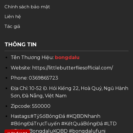
Chính sách bảo mật
Liên hệ
Tác giả
THÔNG TIN
Tên Thương Hiệu:
bongdalu
Website: https://littlebutterfliesofficial.com/
Phone: 0369865723
Địa Chỉ: 10-52 Đ. Hói Kiểng 22, Hoà Quý, Ngũ Hành
Sơn, Đà Nẵng, Việt Nam
Zipcode: 550000
Hastags:#TỷSốBóngĐá #KQBDNhanh
#BóngĐáTrựcTuyến #KếtQuảBóngĐá #LTD
#BXH #BongdaluKQBD #bongdalufuni