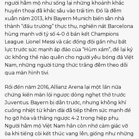
người hâm mộ như sống lại những khoảnh khắc
huyền thoại đã khắc sâu vào trái tim. Đó là đêm
xuân năm 2013, khi Bayern Munich biến sân nhà
thành “đấu trường” thực thụ, nghiền nát Barcelona
hùng mạnh với tỷ số 4-0 ở bán kết Champions
League. Lionel Messi và các đồng đội gần như bất
lực trước sức mạnh áp đảo của “Hùm xám”, để lại ký
ức không thể nào quên cho người yêu bóng đá Việt
Nam, những người từng thức trắng đêm theo dõi
qua màn hình tivi.
Rồi đến năm 2016, Allianz Arena lại một lần nữa
chứng kiến màn lội ngược dòng nghẹt thở trước
Juventus. Bayern bị dẫn trước, nhưng không khí
cuồng nhiệt từ khán đài đã tiếp thêm sức mạnh để
họ gỡ hòa và thắng ngược 4-2 trong hiệp phụ.
Người hâm mộ Việt Nam hẳn còn nhớ cảm giác vỡ
òa khi tiếng còi kết thúc vang lên, giống như những