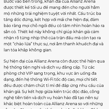
Bước vào bên trong, khán đài của Allianz Arena
được thiết kế tối ưu để mang đến cho người hâm
mộ những trải nghiệm tuyệt vời nhất. Cấu trúc ba
tầng dốc đứng, kết hợp với mái che hiện đại, đảm
bảo rằng mọi chỗ ngồi đều có tầm nhìn hoàn hảo ra
sân cỏ. Thiết kế này không chỉ giúp khán giả cảm
nhận rõ từng nhịp thở của trận đấu mà còn tạo ra
một “chảo lửa” thực sự, nơi âm thanh khuếch đại và
lan tỏa khắp không gian.
Sự hiện đại của Allianz Arena còn được thể hiện qua
hệ thống tiện nghi và dịch vụ đẳng cấp. Từ các
phòng chờ VIP sang trọng, khu vực ăn uống đa
dạng, đến hệ thống Wi-Fi tốc độ cao, mọi chi tiết
đều được chăm chút tỉ mỉ để đáp ứng nhu cầu của
khán giả. Sự kết hợp giữa kiến trúc độc đáo, công
nghệ tiên tiến và dịch vụ hoàn hảo đã tạo nên sự
khác biệt hoàn toàn của Allianz Arena so với những