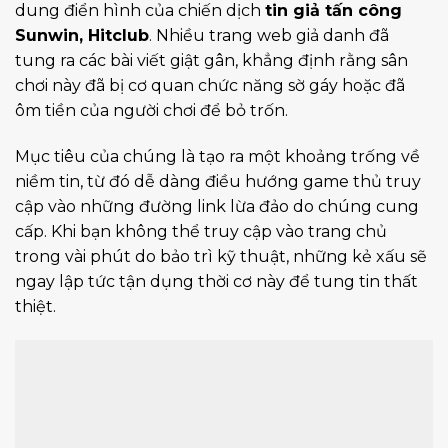
dung điển hình của chiến dịch
tin giả tấn công
Sunwin, Hitclub
. Nhiều trang web giả danh đã
tung ra các bài viết giật gân, khẳng định rằng sân
chơi này đã bị cơ quan chức năng sờ gáy hoặc đã
ôm tiền của người chơi để bỏ trốn.
Mục tiêu của chúng là tạo ra một khoảng trống về
niềm tin, từ đó dễ dàng điều hướng game thủ truy
cập vào những đường link lừa đảo do chúng cung
cấp. Khi bạn không thể truy cập vào trang chủ
trong vài phút do bảo trì kỹ thuật, những kẻ xấu sẽ
ngay lập tức tận dụng thời cơ này để tung tin thất
thiệt.