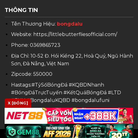
THÔNG TIN
Tên Thương Hiệu:
bongdalu
Website: https://littlebutterfliesofficial.com/
Phone: 0369865723
Địa Chỉ: 10-52 Đ. Hói Kiểng 22, Hoà Quý, Ngũ Hành
Sơn, Đà Nẵng, Việt Nam
Zipcode: 550000
Hastags:#TỷSốBóngĐá #KQBDNhanh
#BóngĐáTrựcTuyến #KếtQuảBóngĐá #LTD
#BXH #BongdaluKQBD #bongdalufuni
X [ĐÓNG]