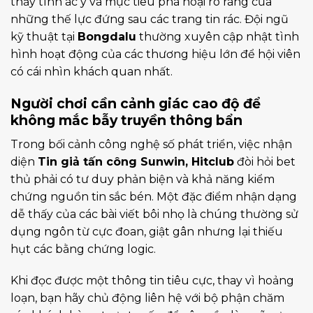
thấy tính ác ý và mục tiêu phá hoại rõ ràng của
những thế lực đứng sau các trang tin rác. Đội ngũ
kỹ thuật tại
Bongdalu
thường xuyên cập nhật tình
hình hoạt động của các thương hiệu lớn để hội viên
có cái nhìn khách quan nhất.
Người chơi cần cảnh giác cao độ để
không mắc bẫy truyền thông bẩn
Trong bối cảnh công nghệ số phát triển, việc nhận
diện
Tin giả tấn công Sunwin, Hitclub
đòi hỏi bet
thủ phải có tư duy phản biện và khả năng kiểm
chứng nguồn tin sắc bén. Một đặc điểm nhận dạng
dễ thấy của các bài viết bôi nhọ là chúng thường sử
dụng ngôn từ cực đoan, giật gân nhưng lại thiếu
hụt các bằng chứng logic.
Khi đọc được một thông tin tiêu cực, thay vì hoảng
loạn, bạn hãy chủ động liên hệ với bộ phận chăm