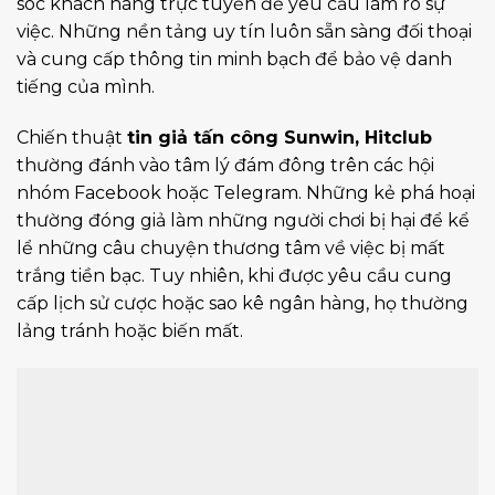
sóc khách hàng trực tuyến để yêu cầu làm rõ sự
việc. Những nền tảng uy tín luôn sẵn sàng đối thoại
và cung cấp thông tin minh bạch để bảo vệ danh
tiếng của mình.
Chiến thuật
tin giả tấn công Sunwin, Hitclub
thường đánh vào tâm lý đám đông trên các hội
nhóm Facebook hoặc Telegram. Những kẻ phá hoại
thường đóng giả làm những người chơi bị hại để kể
lể những câu chuyện thương tâm về việc bị mất
trắng tiền bạc. Tuy nhiên, khi được yêu cầu cung
cấp lịch sử cược hoặc sao kê ngân hàng, họ thường
lảng tránh hoặc biến mất.