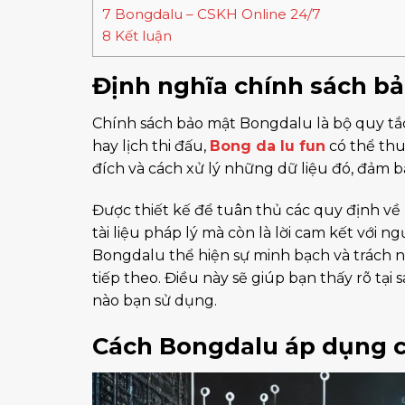
7
Bongdalu – CSKH Online 24/7
8
Kết luận
Định nghĩa chính sách b
Chính sách bảo mật Bongdalu là bộ quy tắc 
hay lịch thi đấu,
Bong da lu fun
có thể thu
đích và cách xử lý những dữ liệu đó, đảm b
Được thiết kế để tuân thủ các quy định v
tài liệu pháp lý mà còn là lời cam kết với 
Bongdalu thể hiện sự minh bạch và trách n
tiếp theo. Điều này sẽ giúp bạn thấy rõ tại
nào bạn sử dụng.
Cách Bongdalu áp dụng c