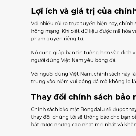
Lợi ích và giá trị của ch
Với nhiều rủi ro trực tuyến hiện nay, chính
hổng mạng. Khi biết dữ liệu được mã hóa v
phạm quyền riêng tư.
Nó cũng giúp bạn tin tưởng hơn vào dịch v
người dùng Việt Nam yêu bóng đá.
Với người dùng Việt Nam, chính sách này là
trung vào niềm vui bóng đá mà không lo lắ
Thay đổi chính sách bảo
Chính sách bảo mật Bongdalu sẽ được thay 
thay đổi, chúng tôi sẽ thông báo cho bạn
bắt được những cập nhật mới nhất và không 