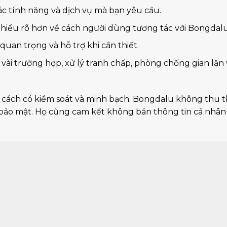
ác tính năng và dịch vụ mà bạn yêu cầu.
ể hiểu rõ hơn về cách người dùng tương tác với Bongdalu
 quan trọng và hỗ trợ khi cần thiết.
 vài trường hợp, xử lý tranh chấp, phòng chống gian lậ
 cách có kiểm soát và minh bạch. Bongdalu không thu th
cố bảo mật. Họ cũng cam kết không bán thông tin cá nhân