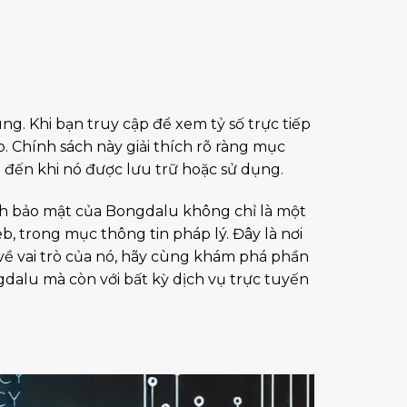
g. Khi bạn truy cập để xem tỷ số trực tiếp
. Chính sách này giải thích rõ ràng mục
p đến khi nó được lưu trữ hoặc sử dụng.
ch bảo mật của Bongdalu không chỉ là một
b, trong mục thông tin pháp lý. Đây là nơi
 về vai trò của nó, hãy cùng khám phá phần
ngdalu mà còn với bất kỳ dịch vụ trực tuyến