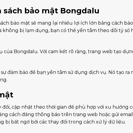
ính sách bảo mật Bongdalu
 sách bảo mật sẽ mang lại nhiều lợi ích lớn bằng cách bảo
à không bị lạm dụng, bạn có thể yên tâm theo dõi tỷ số 
ụ của Bongdalu. Với cam kết rõ ràng, trang web tạo dựng
 sự đảm bảo để bạn yên tâm sử dụng dịch vụ. Nó tạo ra 
ng.
 mật
đổi, cập nhật theo thời gian để phù hợp với xu hướng c
 bằng cách đăng thông báo trên trang web hoặc gửi ema
bị bất ngờ bởi các thay đổi trong cách xử lý dữ liệu.