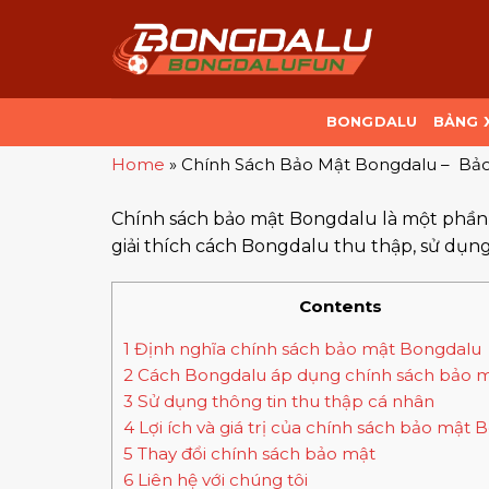
Bỏ
qua
nội
dung
BONGDALU
BẢNG 
Home
»
Chính Sách Bảo Mật Bongdalu – Bảo
Chính sách bảo mật Bongdalu là một phần 
giải thích cách Bongdalu thu thập, sử dụng
Contents
1
Định nghĩa chính sách bảo mật Bongdalu
2
Cách Bongdalu áp dụng chính sách bảo 
3
Sử dụng thông tin thu thập cá nhân
4
Lợi ích và giá trị của chính sách bảo mật
5
Thay đổi chính sách bảo mật
6
Liên hệ với chúng tôi