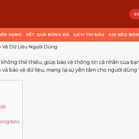
S
XẾP HẠNG
KẾT QUẢ BÓNG ĐÁ
LỊCH THI ĐẤU
SOI KÈO BÓ
 Vệ Dữ Liệu Người Dùng
không thể thiếu, giúp bảo vệ thông tin cá nhân của bạ
 và bảo vệ dữ liệu, mang lại sự yên tâm cho người dùng
mật
 Bongdalu