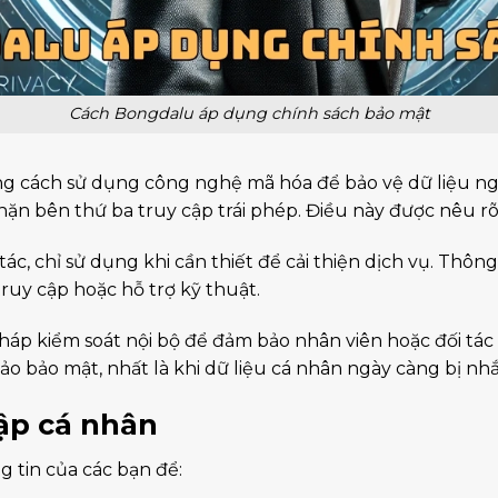
Cách Bongdalu áp dụng chính sách bảo mật
 cách sử dụng công nghệ mã hóa để bảo vệ dữ liệu ngườ
ặn bên thứ ba truy cập trái phép. Điều này được nêu rõ
i tác, chỉ sử dụng khi cần thiết để cải thiện dịch vụ. Thôn
ruy cập hoặc hỗ trợ kỹ thuật.
háp kiểm soát nội bộ để đảm bảo nhân viên hoặc đối tác
o bảo mật, nhất là khi dữ liệu cá nhân ngày càng bị n
ập cá nhân
tin của các bạn để: