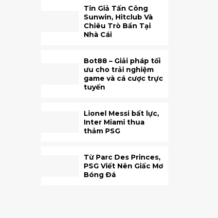
Tin Giả Tấn Công
Sunwin, Hitclub Và
Chiêu Trò Bẩn Tại
Nhà Cái
Bot88 – Giải pháp tối
ưu cho trải nghiệm
game và cá cược trực
tuyến
Lionel Messi bất lực,
Inter Miami thua
thảm PSG
Từ Parc Des Princes,
PSG Viết Nên Giấc Mơ
Bóng Đá