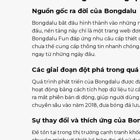
Nguồn gốc ra đời của Bongdalu
Bongdalu bắt đầu hình thành vào những nă
đầu, nền tảng này chỉ là một trang web đơn
Bongdalu Fun đáp ứng nhu cầu cấp thiết 
chưa thể cung cấp thông tin nhanh chóng.
ngay từ những ngày đầu.
Các giai đoạn đột phá trong quá t
Quá trình phát triển của Bongdalu được 
hoạt động bằng cách tích hợp dữ liệu từ c
ra mắt phiên bản di động, giúp người dùng 
chuyên sâu vào năm 2018, đưa bóng đá lưu 
Sự thay đổi và thích ứng của Bon
Để tồn tại trong thị trường cạnh tranh khố