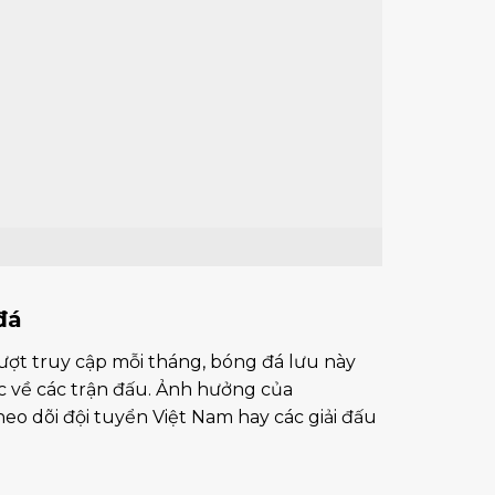
đá
ượt truy cập mỗi tháng, bóng đá lưu này
úc về các trận đấu. Ảnh hưởng của
o dõi đội tuyển Việt Nam hay các giải đấu