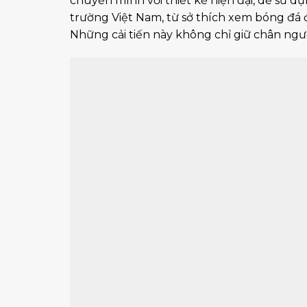
chuyển mình với thiết kế hiện đại, dễ sử dụ
trường Việt Nam, từ sở thích xem bóng đá
Những cải tiến này không chỉ giữ chân ng