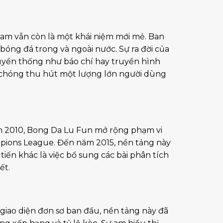
Nam vẫn còn là một khái niệm mới mẻ. Ban
bóng đá trong và ngoài nước. Sự ra đời của
uyền thống như báo chí hay truyền hình
h chóng thu hút một lượng lớn người dùng
m 2010, Bong Da Lu Fun mở rộng phạm vi
ampions League. Đến năm 2015, nền tảng này
iến khác là việc bổ sung các bài phân tích
ết.
 giao diện đơn sơ ban đầu, nền tảng này đã