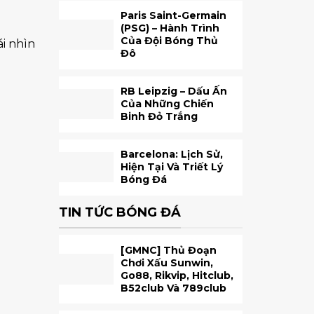
Paris Saint-Germain
(PSG) – Hành Trình
Của Đội Bóng Thủ
i nhìn
Đô
RB Leipzig – Dấu Ấn
Của Những Chiến
Binh Đỏ Trắng
Barcelona: Lịch Sử,
Hiện Tại Và Triết Lý
Bóng Đá
TIN TỨC BÓNG ĐÁ
[GMNC] Thủ Đoạn
Chơi Xấu Sunwin,
Go88, Rikvip, Hitclub,
B52club Và 789club