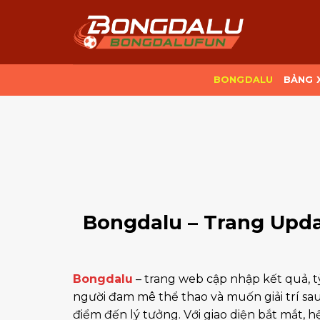
Bỏ
qua
nội
dung
BONGDALU
BẢNG 
Bongdalu – Trang Upda
Bongdalu
– trang web cập nhập kết quả, tỷ
người đam mê thể thao và muốn giải trí s
điểm đến lý tưởng. Với giao diện bắt mắt, 