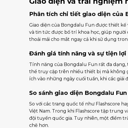
Giao diện và trải nghiệm
Phân tích chi tiết giao diện của
Giao diện của Bongdalu Fun được thiết kế 
và tin tức được bố trí khoa học, giúp người
thoải mái cho mắt ngay cả khi sử dụng tron
Đánh giá tính năng và sự tiện lợ
Tính năng của Bongdalu Fun rất đa dạng, t
thể truy cập trên nhiều thiết bị mà không g
ích vào những ngày cuối tuần, khi các giải 
So sánh giao diện Bongdalu Fun 
So với các trang quốc tế như Flashscore ha
Việt Nam. Trong khi Flashscore tập trung v
đội tuyển quốc gia. Tuy nhiên, một điểm tr
chẽ hơn.