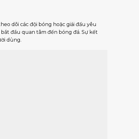
eo dõi các đội bóng hoặc giải đấu yêu
ới bắt đầu quan tâm đến bóng đá. Sự kết
ười dùng.