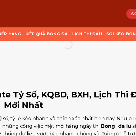
S
XẾP HẠNG
KẾT QUẢ BÓNG ĐÁ
LỊCH THI ĐẤU
SOI KÈO BÓ
te Tỷ Số, KQBD, BXH, Lịch Thi 
Mới Nhất
 số, tỷ lệ kèo nhanh và chính xác nhất hiện nay. Nếu bạn
au những công việc mệt mỏi hàng ngày thì
Bong da lu
sẽ
hệ thống dữ liệu vượt bậc nhanh chóng và đội ngũ hỗ trợ