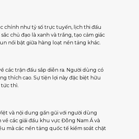
chính như tỷ số trực tuyến, lịch thi đấu
 sắc chủ đạo là xanh và trắng, tạo cảm giác
un nổi bật giữa hàng loạt nền tảng khác.
ề các trận đấu sắp diễn ra. Người dùng có
g thích cao. Sự tiện lợi này đặc biệt hữu
tức thì.
Việt và nội dung gần gũi với người dùng
in về các giải đấu khu vực Đông Nam Á và
điều mà các nền tảng quốc tế kiểm soát chặt