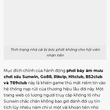
Tình trạng nhà cái bị bóc phốt không cho hội viên
nhận tiền
Mục đích chính của hành động
phơi bày âm mưu
chơi xấu Sunwin, Go88, Rikvip, Hitclub, B52club
và 789club
này là khiến game thủ mất niềm tin vào
hệ thống nạp rút của thương hiệu lâu đời này. Một
trang web có lượng người truy cập khổng lồ như
Sunwin chắc chắn không bao giờ đánh đổi uy tín
tích lũy nhiều năm chỉ vì một vài khoản tiền nhỏ