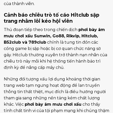
của thành viên.
Cảnh báo chiêu trò tố cáo Hitclub sập
trang nhằm lôi kéo hội viên
Thủ đoạn tiếp theo trong chiến dịch
phơi bày âm
mưu chơi xấu Sunwin, Go88, Rikvip, Hitclub,
B52club và 789club
chính là tung tin đồn các
cổng game bị sập hoặc bị cơ quan chức năng sờ
gáy. Hitclub thường xuyên trở thành nạn nhân của
chiêu trò này mỗi khi hệ thống tiến hành bảo trì
định kỳ để nâng cấp máy chủ.
Những đối tượng xấu lợi dụng khoảng thời gian
trang web tạm ngưng hoạt động để lan truyền
thông tin thất thiệt, mục đích là điều hướng người
tham gia sang những nền tảng kém chất lượng
khác. Việc
phơi bày âm mưu chơi xấu
cho thấy
tính chất tinh vi của tội phạm mạng khi chúng thậm