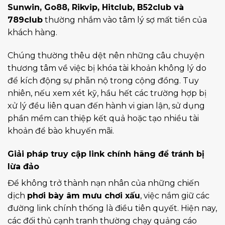
Sunwin, Go88, Rikvip, Hitclub, B52club và
789club
thường nhắm vào tâm lý sợ mất tiền của
khách hàng.
Chúng thường thêu dệt nên những câu chuyện
thương tâm về việc bị khóa tài khoản không lý do
để kích động sự phẫn nộ trong cộng đồng. Tuy
nhiên, nếu xem xét kỹ, hầu hết các trường hợp bị
xử lý đều liên quan đến hành vi gian lận, sử dụng
phần mềm can thiệp kết quả hoặc tạo nhiều tài
khoản để bào khuyến mãi.
Giải pháp truy cập link chính hãng để tránh bị
lừa đảo
Để không trở thành nạn nhân của những chiến
dịch
phơi bày âm mưu chơi xấu
, việc nắm giữ các
đường link chính thống là điều tiên quyết. Hiện nay,
các đối thủ cạnh tranh thường chạy quảng cáo