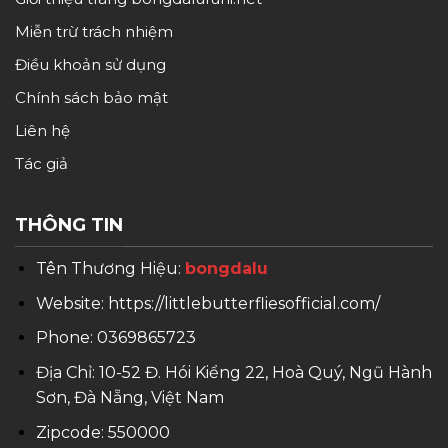
Miễn trừ trách nhiệm
Điều khoản sử dụng
Chính sách bảo mật
Liên hệ
Tác giả
THÔNG TIN
Tên Thương Hiệu:
bongdalu
Website: https://littlebutterfliesofficial.com/
Phone: 0369865723
Địa Chỉ: 10-52 Đ. Hói Kiểng 22, Hoà Quý, Ngũ Hành
Sơn, Đà Nẵng, Việt Nam
Zipcode: 550000