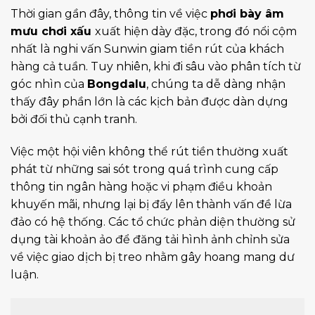
Thời gian gần đây, thông tin về việc
phơi bày âm
mưu chơi xấu
xuất hiện dày đặc, trong đó nổi cộm
nhất là nghi vấn Sunwin giam tiền rút của khách
hàng cả tuần. Tuy nhiên, khi đi sâu vào phân tích từ
góc nhìn của
Bongdalu
, chúng ta dễ dàng nhận
thấy đây phần lớn là các kịch bản được dàn dựng
bởi đối thủ cạnh tranh.
Việc một hội viên không thể rút tiền thường xuất
phát từ những sai sót trong quá trình cung cấp
thông tin ngân hàng hoặc vi phạm điều khoản
khuyến mãi, nhưng lại bị đẩy lên thành vấn đề lừa
đảo có hệ thống. Các tổ chức phản diện thường sử
dụng tài khoản ảo để đăng tải hình ảnh chỉnh sửa
về việc giao dịch bị treo nhằm gây hoang mang dư
luận.