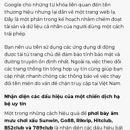
Google cho những từ khóa liên quan đến tên
thương hiệu nhưng lại dẫn về một trang web lạ.
Đây là một phần trong kế hoạch nhằm chiếm đoạt
tài sản và dữ liệu cá nhân của người dùng một cách
trái phép.
Bạn nên ưu tiên sử dụng các ứng dụng di động
được tải từ trang chủ để đảm bảo tính bảo mật và
đường truyền ổn định nhất. Ngoài ra, việc theo dõi
các trang thông tin tổng hợp uy tín cũng giúp bạn
cập nhật nhanh chóng các thông báo về việc thay
đổi tên miền do vấn đề chặn truy cập tại Việt Nam.
Nhận diện các dấu hiệu của một chiến dịch hạ
bệ uy tín
Một trong những cách hiệu quả để
phơi bày âm
mưu chơi xấu Sunwin, Go88, Rikvip, Hitclub,
B52club và 789club
là nhận diện các dấu hiệu bất