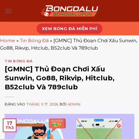
Bỏ
qua
nội
dung
XEM BÓNG ĐÁ MIỄN PHÍ
Home
»
Tin Bóng Đá
»
[GMNC] Thủ Đoạn Chơi Xấu Sunwin,
Go88, Rikvip, Hitclub, B52club Và 789club
TIN BÓNG ĐÁ
[GMNC] Thủ Đoạn Chơi Xấu
Sunwin, Go88, Rikvip, Hitclub,
B52club Và 789club
ĐĂNG VÀO
THÁNG 3 17, 2026
BỞI
ADMIN
17
Th3