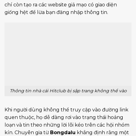
chí còn tạo ra các website giả mạo có giao diện
giống hệt để lừa bạn đăng nhập thông tin.
Thông tin nhà cái Hitclub bị sập trang không thể vào
Khi người dùng không thể truy cập vào đường link
quen thuộc, họ dễ dàng rơi vào trạng thái hoảng
loạn và tin theo những lời lôi kéo trên các hội nhóm
kín. Chuyên gia từ
Bongdalu
khẳng định rằng một