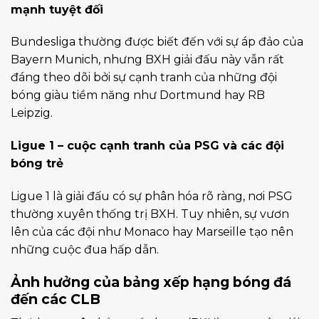
mạnh tuyệt đối
Bundesliga thường được biết đến với sự áp đảo của
Bayern Munich, nhưng BXH giải đấu này vẫn rất
đáng theo dõi bởi sự cạnh tranh của những đội
bóng giàu tiềm năng như Dortmund hay RB
Leipzig.
Ligue 1 – cuộc cạnh tranh của PSG và các đội
bóng trẻ
Ligue 1 là giải đấu có sự phân hóa rõ ràng, nơi PSG
thường xuyên thống trị BXH. Tuy nhiên, sự vươn
lên của các đội như Monaco hay Marseille tạo nên
những cuộc đua hấp dẫn.
Ảnh hưởng của bảng xếp hạng bóng đá
đến các CLB