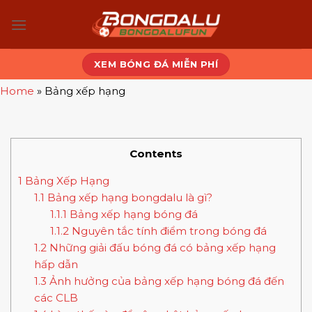
Bỏ
qua
nội
dung
XEM BÓNG ĐÁ MIỄN PHÍ
Home
»
Bảng xếp hạng
Contents
1
Bảng Xếp Hạng
1.1
Bảng xếp hạng bongdalu là gì?
1.1.1
Bảng xếp hạng bóng đá
1.1.2
Nguyên tắc tính điểm trong bóng đá
1.2
Những giải đấu bóng đá có bảng xếp hạng
hấp dẫn
1.3
Ảnh hưởng của bảng xếp hạng bóng đá đến
các CLB