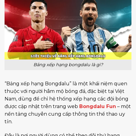
Bảng xếp hạng bongdalu là gì?
“Bảng xếp hạng Bongdalu” là một khái niệm quen
thuộc với người hâm mộ bóng đá, đặc biệt tại Việt
Nam, dùng để chỉ hệ thống xếp hạng các đội bóng
được cập nhật trên trang web
Bongdalu Fun
– một
nền tảng chuyên cung cấp thông tin thể thao uy
tín.
Đây là nơi người dùng có thể theo dõi thứ hạng,