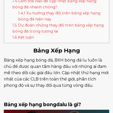
1.4
Làm thế nào để cập nhật bảng xếp hạng
bóng đá nhanh chóng?
1.4.1
Xu hướng thay đổi trên bảng xếp hạng
bóng đá hiện nay
1.5
Dự đoán những thay đổi trên bảng xếp hạng
bóng đá trong tương lai
1.6
Kết luận
Bảng Xếp Hạng
Bảng xếp hạng bóng đá, BXH bóng đá lu luôn là
chủ đề được quan tâm hàng đầu với những ai đam
mê theo dõi các giải đấu lớn. Cập nhật thứ hạng mới
nhất của các CLB trên toàn thế giới, phân tích
phong độ và sự thay đổi qua từng vòng đấu.
Bảng xếp hạng bongdalu là gì?