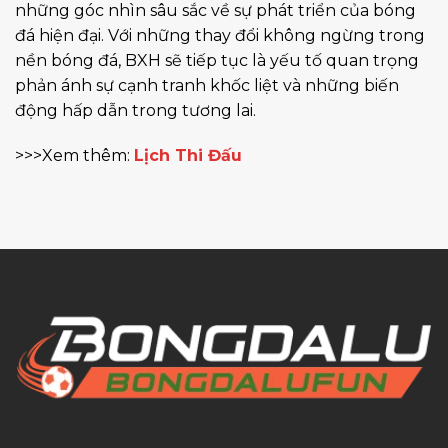
những góc nhìn sâu sắc về sự phát triển của bóng
đá hiện đại. Với những thay đổi không ngừng trong
nền bóng đá, BXH sẽ tiếp tục là yếu tố quan trọng
phản ánh sự cạnh tranh khốc liệt và những biến
động hấp dẫn trong tương lai.
>>>Xem thêm:
Lịch Thi Đấu