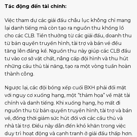
Tác động đến tài chính:
Việc tham dự các giải đấu châu lục không chỉ mang
lại danh tiếng mà còn tạo ra nguồn thu khổng lồ
cho các CLB. Tiền thưởng từ các giải đấu, doanh thu
từ bản quyền truyền hình, tài trợ và bán vé đều
tăng lên đáng kể. Nguồn thu này giúp các CLB đầu
tư vào cơ sở vật chất, nâng cấp đội hình và thu hút
những cầu thủ tài năng, tạo ra một vòng tuần hoàn
thành công.
Ngược lại, các đội bóng xếp cuối BXH phải đối mặt
với nguy cơ xuống hạng, một “thảm họa” về mặt tài
chính và danh tiếng. Khi xuống hạng, họ mất đi
nguồn thu từ bản quyền truyền hình, tài trợ và bán
vé, đồng thời giảm sức hút đối với các cầu thủ và
nhà tài trợ. Điều này dẫn đến khó khăn trong việc
duy trì hoạt động và cạnh tranh ở giải đấu thấp hơn.