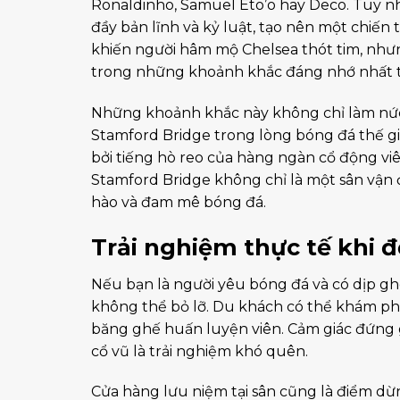
Ronaldinho, Samuel Eto’o hay Deco. Tuy nh
đầy bản lĩnh và kỷ luật, tạo nên một chiế
khiến người hâm mộ Chelsea thót tim, nhưng
trong những khoảnh khắc đáng nhớ nhất t
Những khoảnh khắc này không chỉ làm nức
Stamford Bridge trong lòng bóng đá thế giớ
bởi tiếng hò reo của hàng ngàn cổ động vi
Stamford Bridge không chỉ là một sân vận 
hào và đam mê bóng đá.
Trải nghiệm thực tế khi 
Nếu bạn là người yêu bóng đá và có dịp g
không thể bỏ lỡ. Du khách có thể khám ph
băng ghế huấn luyện viên. Cảm giác đứng 
cổ vũ là trải nghiệm khó quên.
Cửa hàng lưu niệm tại sân cũng là điểm dừ