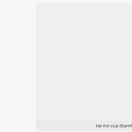
Vai trò của Sta