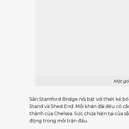
Một gó
Sân Stamford Bridge nổi bật với thiết kế b
Stand và Shed End. Mỗi khán đài đều có câ
thành của Chelsea. Sức chứa hiện tại của s
động trong mỗi trận đấu.