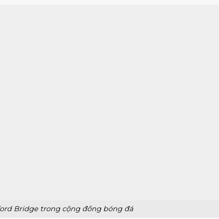
mford Bridge trong cộng đồng bóng đá