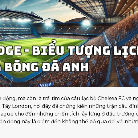
 động, mà còn là trái tim của câu lạc bộ Chelsea FC và n
i Tây London, nơi đây đã chứng kiến những trận cầu đỉn
 League cho đến những chiến tích lẫy lừng ở đấu trường
vận động này là điểm đến không thể bỏ qua đối với nhữn