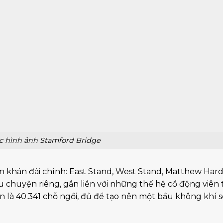
c hình ảnh Stamford Bridge
ốn khán đài chính: East Stand, West Stand, Matthew Har
u chuyện riêng, gắn liền với những thế hệ cổ động viên
ân là 40.341 chỗ ngồi, đủ để tạo nên một bầu không khí s