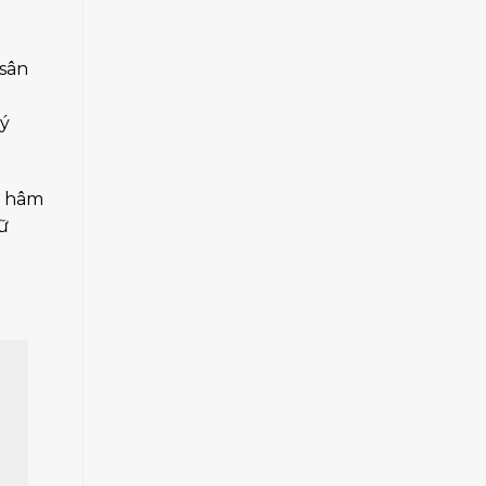
 sân
 ý
i hâm
ữ