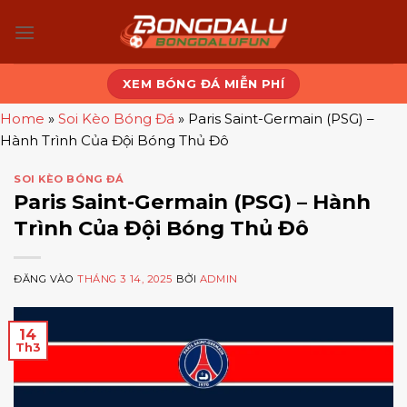
Bỏ
qua
nội
dung
XEM BÓNG ĐÁ MIỄN PHÍ
Home
»
Soi Kèo Bóng Đá
»
Paris Saint-Germain (PSG) –
Hành Trình Của Đội Bóng Thủ Đô
SOI KÈO BÓNG ĐÁ
Paris Saint-Germain (PSG) – Hành
Trình Của Đội Bóng Thủ Đô
ĐĂNG VÀO
THÁNG 3 14, 2025
BỞI
ADMIN
14
Th3