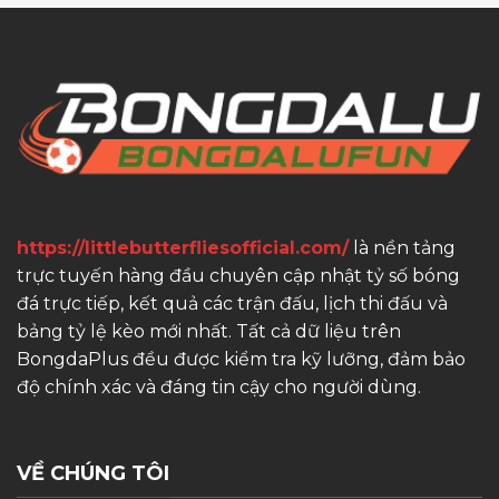
https://littlebutterfliesofficial.com/
là nền tảng
trực tuyến hàng đầu chuyên cập nhật tỷ số bóng
đá trực tiếp, kết quả các trận đấu, lịch thi đấu và
bảng tỷ lệ kèo mới nhất. Tất cả dữ liệu trên
BongdaPlus đều được kiểm tra kỹ lưỡng, đảm bảo
độ chính xác và đáng tin cậy cho người dùng.
VỀ CHÚNG TÔI