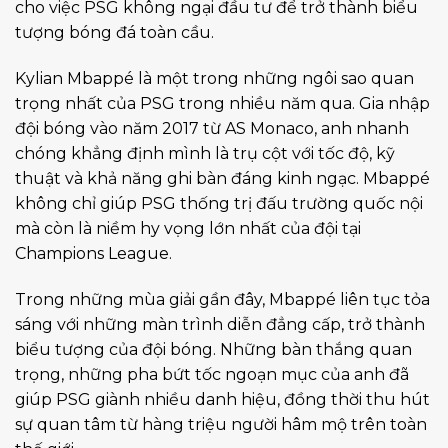
cho việc PSG không ngại đầu tư để trở thành biểu
tượng bóng đá toàn cầu.
Kylian Mbappé là một trong những ngôi sao quan
trọng nhất của PSG trong nhiều năm qua. Gia nhập
đội bóng vào năm 2017 từ AS Monaco, anh nhanh
chóng khẳng định mình là trụ cột với tốc độ, kỹ
thuật và khả năng ghi bàn đáng kinh ngạc. Mbappé
không chỉ giúp PSG thống trị đấu trường quốc nội
mà còn là niềm hy vọng lớn nhất của đội tại
Champions League.
Trong những mùa giải gần đây, Mbappé liên tục tỏa
sáng với những màn trình diễn đẳng cấp, trở thành
biểu tượng của đội bóng. Những bàn thắng quan
trọng, những pha bứt tốc ngoạn mục của anh đã
giúp PSG giành nhiều danh hiệu, đồng thời thu hút
sự quan tâm từ hàng triệu người hâm mộ trên toàn