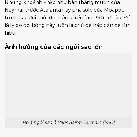
Những khoảnh khắc như bàn thắng muộn của
Neymar trước Atalanta hay pha solo của Mbappé
trước các đối thủ lớn luôn khiến fan PSG tự hào. Đó
là lý do đội bóng này luôn là chủ đề hấp dẫn để tìm
hiểu.
Ảnh hưởng của các ngôi sao lớn
Bộ 3 ngôi sao ở Paris Saint-Germain (PSG)