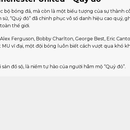
ạc bộ bóng đá, mà còn là một biểu tượng của sự thành 
h sử, “Quỷ đỏ” đã chinh phục vô số danh hiệu cao quý, g
oàn thế giới.
 Alex Ferguson, Bobby Charlton, George Best, Eric Cant
 MU vĩ đại, một đội bóng luôn biết cách vượt qua khó k
 sản đồ sộ, là niềm tự hào của người hâm mộ “Quỷ đỏ”.