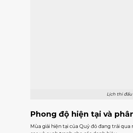
Lịch thi đấ
Phong độ hiện tại và phâ
Mùa giải hiện tại của Quỷ đỏ đang trải qua