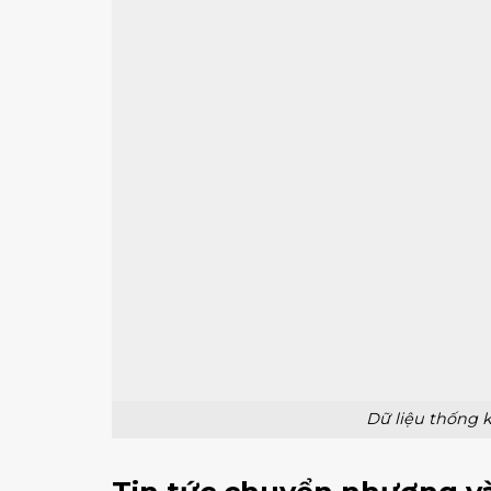
Dữ liệu thống 