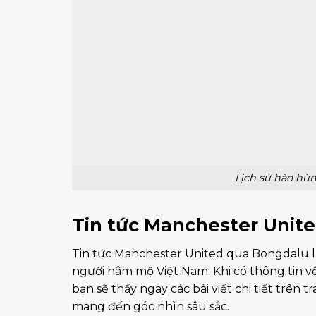
Lịch sử hào hù
Tin tức Manchester Unit
Tin tức Manchester United qua Bongdalu 
người hâm mộ Việt Nam. Khi có thông tin 
bạn sẽ thấy ngay các bài viết chi tiết trên
mang đến góc nhìn sâu sắc.