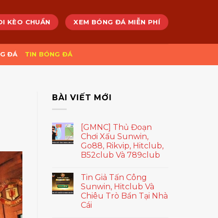
OI KÈO CHUẨN
XEM BÓNG ĐÁ MIỄN PHÍ
NG ĐÁ
TIN BÓNG ĐÁ
BÀI VIẾT MỚI
[GMNC] Thủ Đoạn
Chơi Xấu Sunwin,
Go88, Rikvip, Hitclub,
B52club Và 789club
Tin Giả Tấn Công
Sunwin, Hitclub Và
Chiêu Trò Bẩn Tại Nhà
Cái