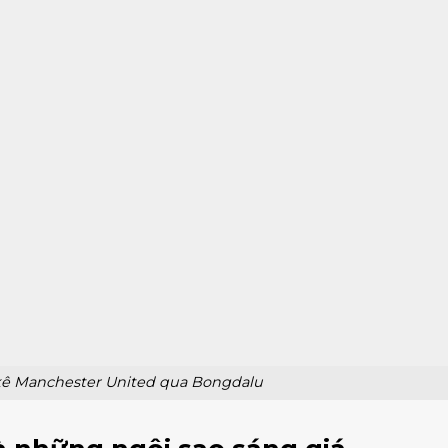
kê Manchester United qua Bongdalu