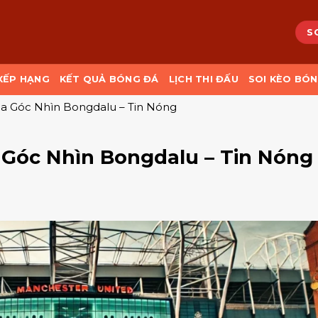
S
XẾP HẠNG
KẾT QUẢ BÓNG ĐÁ
LỊCH THI ĐẤU
SOI KÈO BÓ
a Góc Nhìn Bongdalu – Tin Nóng
 Góc Nhìn Bongdalu – Tin Nóng